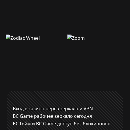
Вход в казино через зеркало и VPN
BC Game рабочее зеркало сегодня
БС Гейм и BC Game доступ без блокировок