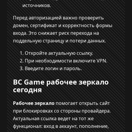
источников.
Перед авторизацией важно проверить
домен, сертификат и корректность формы
входа. Это снижает риск перехода на
поддельную страницу и потери данных.
Откройте актуальную ссылку.
При необходимости включите VPN.
Введите логин и пароль.
BC Game рабочее зеркало
сегодня
Рабочее зеркало
помогает открыть сайт
при блокировках со стороны провайдера.
Актуальная ссылка ведет на тот же
функционал: вход в аккаунт, пополнение,