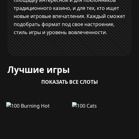
площадку интересной и для поклонников
традиционного казино, и для тех, кто ищет
новые игровые впечатления. Каждый сможет
подобрать формат под свое настроение,
стиль игры и уровень вовлеченности.
Лучшие игры
ПОКАЗАТЬ ВСЕ СЛОТЫ