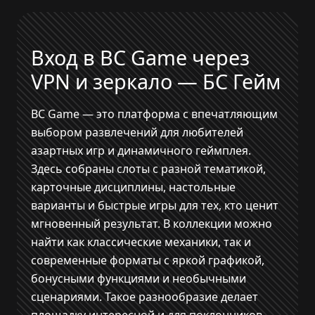
Вход в BC Game через
VPN и зеркало — БС Гейм
BC Game — это платформа с впечатляющим
выбором развлечений для любителей
азартных игр и динамичного геймплея.
Здесь собраны слоты с разной тематикой,
карточные дисциплины, настольные
варианты и быстрые игры для тех, кто ценит
мгновенный результат. В коллекции можно
найти как классические механики, так и
современные форматы с яркой графикой,
бонусными функциями и необычными
сценариями. Такое разнообразие делает